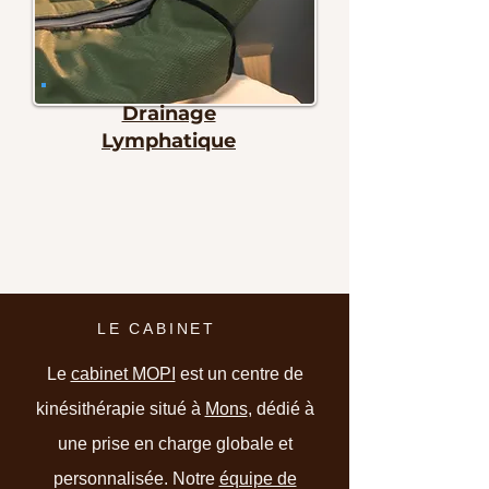
Drainage
Lymphatique
LE CABINET
Le
cabinet MOPI
est un centre de
kinésithérapie situé à
Mons
, dédié à
une prise en charge globale et
personnalisée. Notre
équipe de