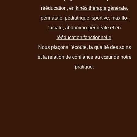
rééducation, en
kinésithérapie générale
,
périnatale
,
pédiatrique
,
sportive
,
maxillo-
faciale
,
abdomino-périnéale
et en
rééducation fonctionnelle
.
Nous plaçons l’écoute, la qualité des soins
et la relation de confiance au cœur de notre
pratique.