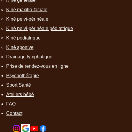
Kiné générale​
Kiné maxillo-faciale
Kiné pelvi-périnéale
Kiné pelvi-périnéale pédiatrique
Kiné pédiatrique
Kiné sportive
Drainage lymphatique
Prise de rendez-vous en ligne
Psychothérapie
Sport Santé
Ateliers bébé
FAQ
Contact