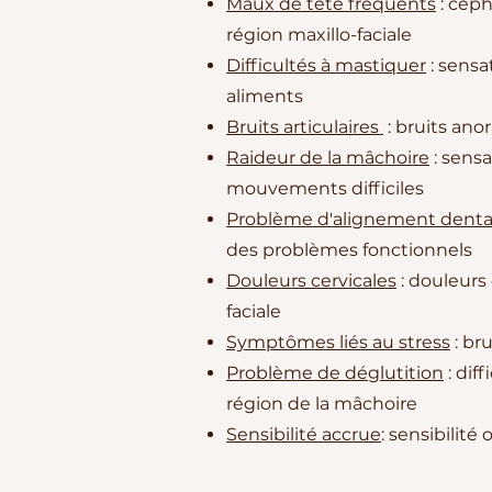
Maux de tête fréquents
: céph
région maxillo-faciale
Difficultés à mastiquer
: sensa
aliments
Bruits articulaires
: bruits an
Raideur de la mâchoire
: sensa
mouvements difficiles
Problème d'alignement denta
des problèmes fonctionnels
Douleurs cervicales
: douleurs 
faciale
Symptômes liés au stress
: br
Problème de déglutition
: dif
région de la mâchoire
Sensibilité accrue
: sensibilit