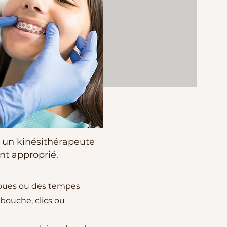
r un kinésithérapeute
nt approprié.
 joues ou des tempes
a bouche, clics ou